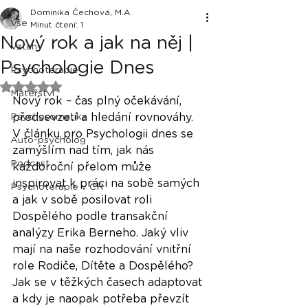
Dominika Čechová, M.A.
Vše
Minut čtení: 1
Nový rok a jak na něj |
Vztahy
Psychologie Dnes
Psychoterapie
Hodnoceno NaN z 5 hvězdiček.
Mateřství
Nový rok – čas plný očekávání, 
Psychosomatika
předsevzetí a hledání rovnováhy. 
V článku pro Psychologii dnes se 
Auto-psycholog
zamýšlím nad tím, jak nás 
Podcast
každoroční přelom může 
inspirovat k práci na sobě samých 
Psychoterapie v ČR
a jak v sobě posilovat roli 
Dospělého podle transakční 
analýzy Erika Berneho. Jaký vliv 
mají na naše rozhodování vnitřní 
role Rodiče, Dítěte a Dospělého? 
Jak se v těžkých časech adaptovat 
a kdy je naopak potřeba převzít 