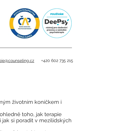
pie@counseling.cz
+420 602 735 215
a mým životním koníčkem i
hledně toho, jak terapie
či jak si poradit v mezilidských