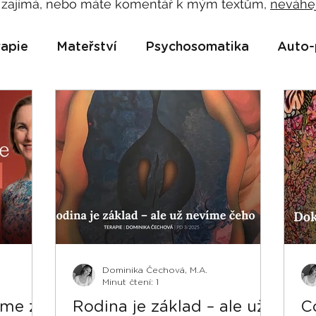
 zajímá, nebo máte komentář k mým textům,
neváhe
apie
Mateřství
Psychosomatika
Auto-
Dominika Čechová, M.A.
Minut čtení: 1
eme z
Rodina je základ – ale už
C