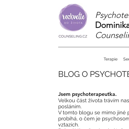
Psychote
Dominika
Counseli
Terapie
Se
BLOG O PSYCHOTE
Jsem psychoterapeutka.
Velkou část života trávím n
posláním.
V tomto blogu se mimo jiné 
probíhá, o čem je psychosoma
vztazích.