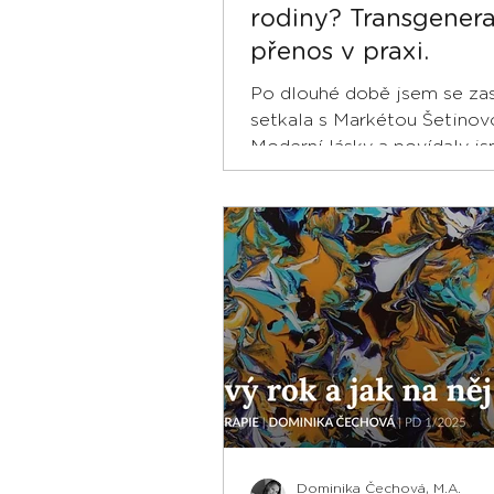
rodiny? Transgener
přenos v praxi.
Po dlouhé době jsem se za
setkala s Markétou Šetinov
Moderní lásky a povídaly js
vztazích. Tentokrát hlavně 
si o vztazích a vztahování s
neseme z rodiny, jak nás mi
našich předků ovlivňuje v
současných vztazích a jak 
vzorcům lépe porozumět. U
jsme o tom, jak souvisí
transgenerační přenos s ci
vazbou/attachmentem atd.
najdete na YouTube, nebo v
verzi na platformách Hero
nebo Forendors. .
Dominika Čechová, M.A.