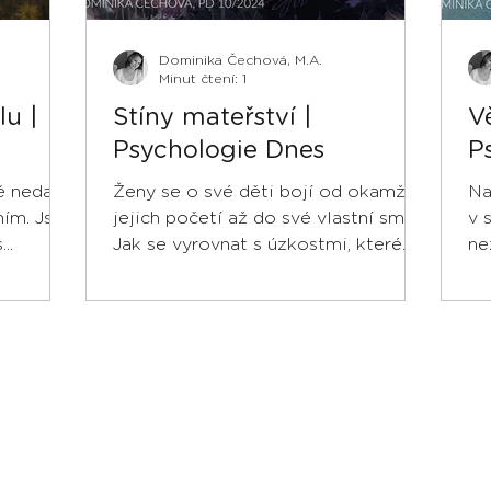
Dominika Čechová, M.A.
Minut čtení: 1
lu |
Stíny mateřství |
V
Psychologie Dnes
P
 nedají
Ženy se o své děti bojí od okamžiku
Na
ním. Jsou
jejich početí až do své vlastní smrti.
v 
..
Jak se vyrovnat s úzkostmi, které
ne
přináší láska?
Ja