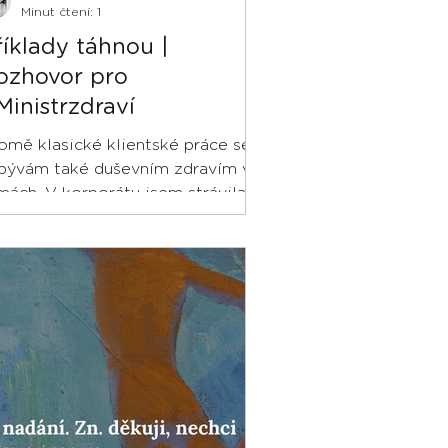
Minut čtení: 1
říklady táhnou |
ozhovor pro
Ministrzdraví
omě klasické klientské práce se
bývám také duševním zdravím ve
rmách. V korporátu jsem strávila
dnu dekádu svého života, tak
o...