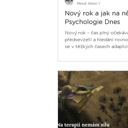
Minut čtení: 1
Nový rok a jak na ně
Psychologie Dnes
Nový rok – čas plný očekává
předsevzetí a hledání rovno
se v těžkých časech adapto
kdy je naopak potřeba převzí