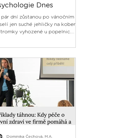
sychologie Dnes
 pár dní zůstanou po vánočním
selí jen suché jehličky na koberci
stromky vyhozené u popelnic.
adice, která se zdá tak
mozřejmá
Dominika Čechová, M.A.