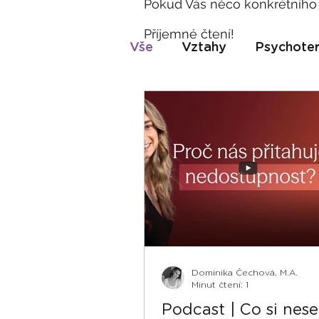
Pokud Vás něco konkrétního
Příjemné čtení!
Vše
Vztahy
Psychoter
Psychoterapie v ČR
Dominika Čechová, M.A.
Minut čtení: 1
Podcast | Co si nes