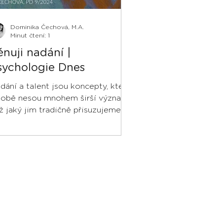
Dominika Čechová, M.A.
Minut čtení: 1
ěnuji nadání |
sychologie Dnes
dání a talent jsou koncepty, které
sobě nesou mnohem širší význam,
ž jaký jim tradičně přisuzujeme.
kou inspiraci si z významu těcht