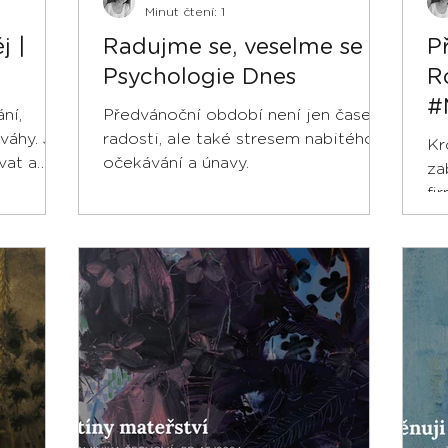
Minut čtení: 1
j |
Radujme se, veselme se |
P
Psychologie Dnes
R
#
ní,
Předvánoční období není jen časem
váhy. Jak
radosti, ale také stresem nabitého
Kr
vat a
očekávání a únavy.
za
t...
fi
je
tét