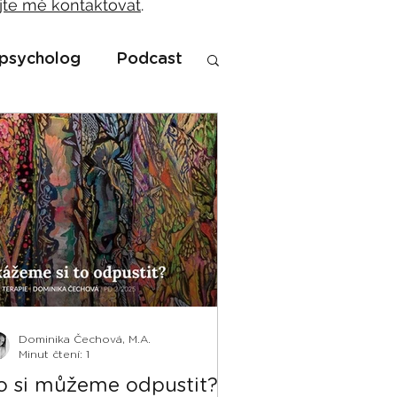
jte mě kontaktovat
.
psycholog
Podcast
Dominika Čechová, M.A.
Minut čtení: 1
o si můžeme odpustit? |