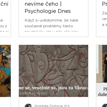
ační
nevíme čeho |
P
Psychologie Dnes
Za
ve
se
Když si uvědomíme, že naše
a 
ou z
současné problémy často
Tr
me si o
nevznikaly jen v nás, ale jsou
sa
o tom, co
důsledkem širšího rodinného
e
kontextu, uleví se nám.
nulost
těmto
važovaly
tovou
 Video
 plné
Hero
Dominika Čechová, M.A.