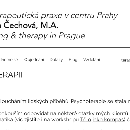
rapeutická praxe v centru Prahy
 Čechová, M.A.
ng & therapy in Prague
dneme si?
Objednání
Dotazy
Blog
Vzdělání
tera
RAPII
asloucháním lidských příběhů. Psychoterapie se stal
pokouším odpovídat na některé otázky mých klientů o
tika (víc zjistíte i na workshopu
Tělo jako kompas
) 