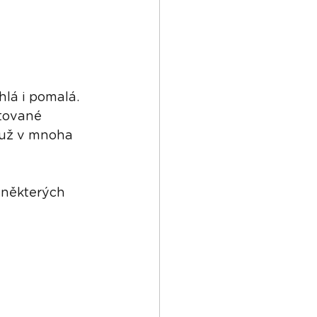
lá i pomalá. 
ftované 
í už v mnoha 
 některých 