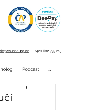
pie@counseling.cz
+420 602 735 215
cholog
Podcast
učí