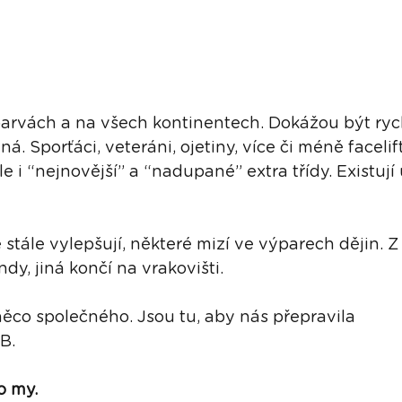
5 hvězdiček.
barvách a na všech kontinentech. Dokážou být rych
ná. Sporťáci, veteráni, ojetiny, více či méně faceli
e i “nejnovější” a “nadupané” extra třídy. Existuj
stále vylepšují, některé mizí ve výparech dějin. Z
ndy, jiná končí na vrakovišti. 
ěco společného. Jsou tu, aby nás přepravila
B.
o my.