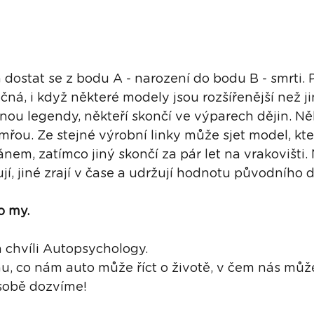
om dostat se z bodu A - narození do bodu B - smrti.
čná, i když některé modely jsou rozšířenější než ji
nou legendy, někteří skončí ve výparech dějin. Ně
ymřou. Ze stejné výrobní linky může sjet model, kte
em, zatímco jiný skončí za pár let na vrakovišti. 
ují, jiné zrají v čase a udržují hodnotu původního 
o my.
 chvíli Autopsychology. 
, co nám auto může říct o životě, v čem nás může 
 sobě dozvíme!