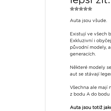
lepší žít.
Hodnoceno NaN z 
Auta jsou všude. 
Existují ve všech 
Exkluzivní i obyčej
původní modely, al
generacích. 
Některé modely se 
aut se stávají lege
Všechna ale mají n
z bodu A do bodu 
Auta jsou totiž jak