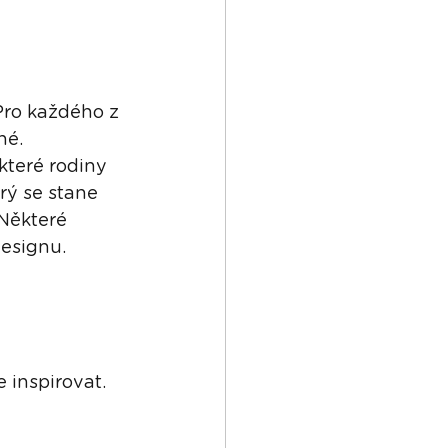
 Pro každého z 
né. 
které rodiny 
rý se stane 
Některé 
designu.
inspirovat. 