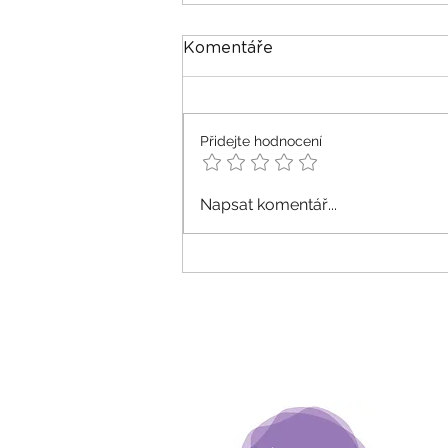
Komentáře
Přidejte hodnocení
Podcast Terapie rodu na
Napsat komentář...
psychologie.cz