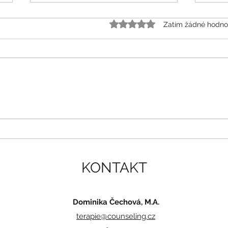
Hodnoceno 0 z 5 hvězdiče
Zatím žádné hodno
CO 
Podcast Vysoce myslící v
terapii na psychologie.cz
KONTAKT
Dominika Čechová, M.A.
terapie@counseling.cz