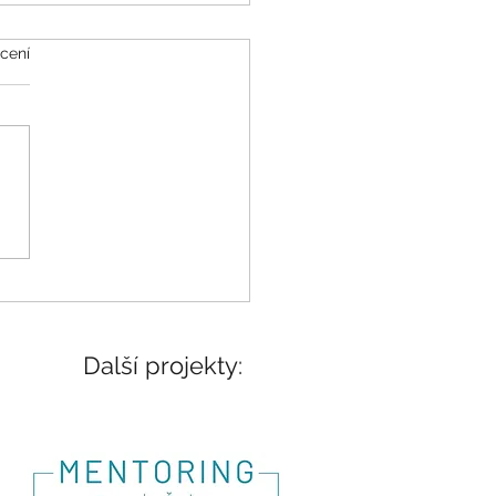
k.
cení
VIDím na COVIDu
Další projekty: