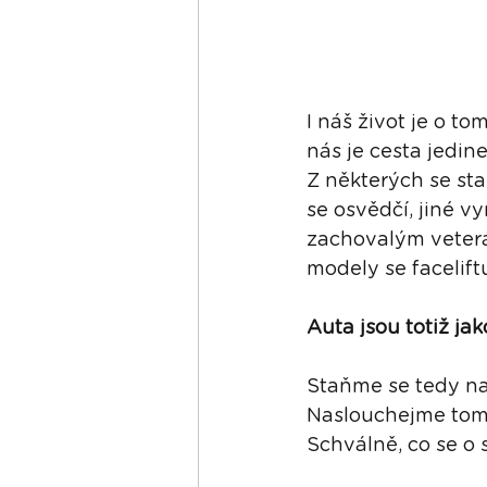
I náš život je o t
nás je cesta jedine
Z některých se sta
se osvědčí, jiné v
zachovalým veterán
modely se facelift
Auta jsou totiž jak
Staňme se tedy na
Naslouchejme tomu
Schválně, co se o