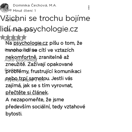
Dominika Čechová, M.A.
Vše
Minut čtení: 1
Všichni se trochu bojíme
Vztahy
lidí na psychologie.cz
Psychoterapie
Hodnoceno NaN z 5 hvězdiček.
Mateřství
Na 
psychologie.cz
 píšu o tom, že 
Psychosomatika
mnoho lidí se cítí ve vztazích 
nekomfortně, zranitelně až 
Auto-psycholog
zneužitě. Zažívají opakované 
Podcast
problémy, frustrující komunikaci 
nebo trpí samotou. Jestli vás 
Psychoterapie v ČR
zajímá, jak se s tím vyrovnat, 
přečtěte si článek
. 
A nezapomeňte, že jsme 
především sociální, tedy vztahové 
bytosti. 