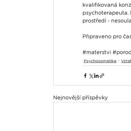
kvalifikovaná kon
psychoterapeuta. 
prostředí - nesoul
Připraveno pro ča
#materstvi
#poro
Psychosomatika
Vzta
Nejnovější příspěvky