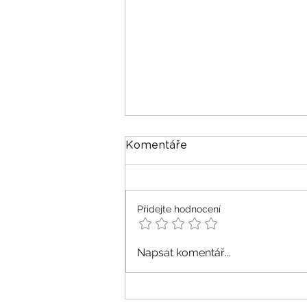
Komentáře
Přidejte hodnocení
Podcast | Co si neseme z
Napsat komentář...
rodiny? Transgenerační
přenos v praxi.