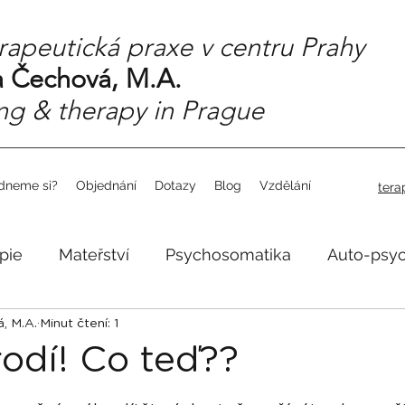
rapeutická praxe v centru Prahy
 Čechová, M.A.
ng & therapy in Prague
dneme si?
Objednání
Dotazy
Blog
Vzdělání
tera
pie
Mateřství
Psychosomatika
Auto-psy
, M.A.
Minut čtení: 1
odí! Co teď??
5 hvězdiček.