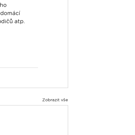
ho 
 domácí 
odičů atp.
Zobrazit vše