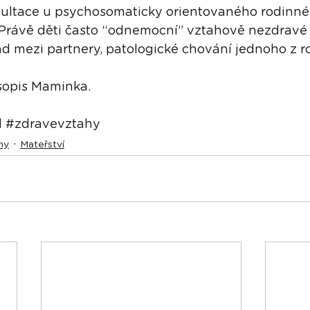
zultace u psychosomaticky orientovaného rodinné
Právě děti často “odnemocní” vztahově nezdravé
ad mezi partnery, patologické chování jednoho z r
sopis Maminka.
d
#zdravevztahy
hy
Mateřství