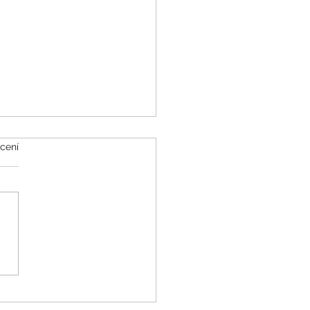
k.
cení
 rok a jak na něj |
chologie Dnes