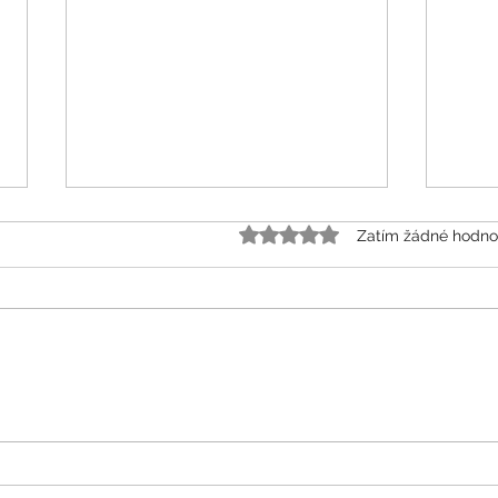
Hodnoceno 0 z 5 hvězdiče
Zatím žádné hodno
Rodina je základ – ale už
Nový
nevíme čeho | Psychologie
Psy
Dnes