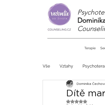
Psychote
Dominika
Counseli
Terapie
Se
Vše
Vztahy
Psychotera
Psychoterapie v ČR
Dominika Čechová
Dítě mar
Hodnoceno NaN z 