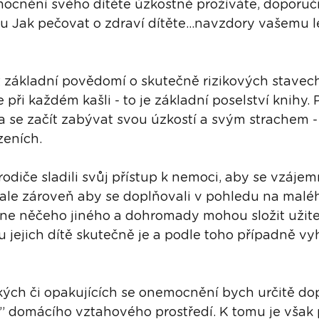
cnění svého dítěte úzkostně prožíváte, doporuči
u Jak pečovat o zdraví dítěte…navzdory vašemu lé
t základní povědomí o skutečně rizikových stavech
při každém kašli - to je základní poselství knihy.
 se začít zabývat svou úzkostí a svým strachem - 
zeních.
 rodiče sladili svůj přístup k nemoci, aby se vzájem
 ale zároveň aby se doplňovali v pohledu na maléh
imne něčeho jiného a dohromady mohou složit užit
u jejich dítě skutečně je a podle toho případně vy
kých či opakujících se onemocnění bych určitě dop
u” domácího vztahového prostředí. K tomu je však 