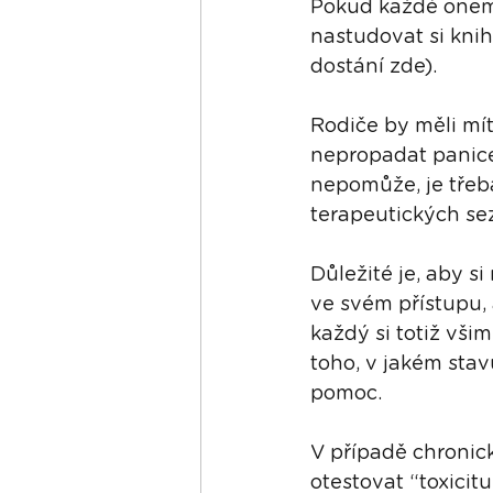
Pokud každé onemo
nastudovat si knih
dostání 
zde
). 
Rodiče by měli mí
nepropadat panice 
nepomůže, je třeba
terapeutických se
Důležité je, aby si
ve svém přístupu,
každý si totiž vš
toho, v jakém stav
pomoc. 
V případě chronic
otestovat “toxicit