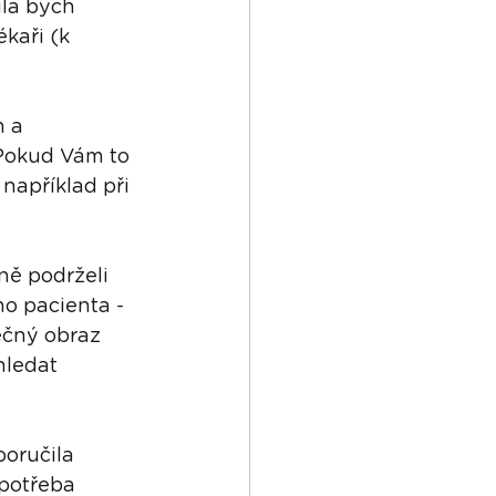
la bych 
kaři (k 
 a 
 Pokud Vám to 
například při 
ně podrželi 
o pacienta - 
ečný obraz 
hledat 
oručila 
potřeba 